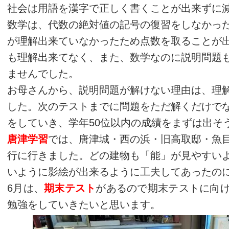
社会は用語を漢字で正しく書くことが出来ずに
数学は、代数の絶対値の記号の復習をしなかっ
が理解出来ていなかったため点数を取ることが
も理解出来てなく、また、数学なのに説明問題
ませんでした。
お母さんから、説明問題が解けない理由は、理
した。次のテストまでに問題をただ解くだけで
をしていき、学年50位以内の成績をまずは出そ
唐津学習
では、唐津城・西の浜・旧高取邸・魚
行に行きました。どの建物も「能」が見やすい
いように影絵が出来るように工夫してあったの
6月は、
期末テスト
があるので期末テストに向
勉強をしていきたいと思います。