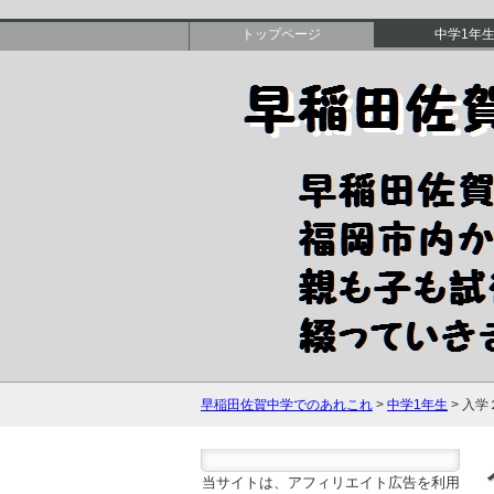
トップページ
中学1年
早稲田佐賀中学でのあれこれ
>
中学1年生
> 入
当サイトは、アフィリエイト広告を利用