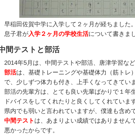
早稲田佐賀中学に入学して２ヶ月が経ちました
息子君が
入学２ヶ月の学校生活
について書きま
中間テストと部活
2014年5月は、中間テストや部活、唐津学習な
部活
は、基礎トレーニングや基礎体力（筋トレ
で、少しずつ体力も付き、上手くなってきてい
部活の先輩方は、とても良い先輩ばかりで１年
ドバイスをしてくれたりと良くしてくれていま
県内でも弱いと言われていますが、僕達も含め
中間テスト
は、あまりよい成績ではありません
悪かったからです。