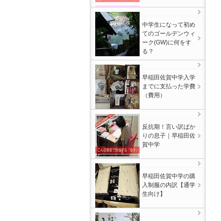
中学生になって初め
てのゴールデンウィ
ーク(GW)に何をす
る？
早稲田佐賀中学入学
までに支払った学費
（費用）
反抗期！言い訳ばか
りの息子｜早稲田佐
賀中学
早稲田佐賀中学の購
入制服の内訳【通学
生向け】