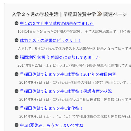
関連ページ
入学２ヶ月の学校生活｜早稲田佐賀中学
中１の２学期中間試験の結果がでました
10月14日から始まった2学期の中間試験。 全ての試験結果出て、順位
体力テストの結果にビックリ！！
入学して、6月に行われて体力テストの結果が分析結果となって戻ってき
福岡地区 後援会 懇親会に参加してきました
2014年9月27日（土）に行われた福岡地区 後援会 懇親会に参加してき
早稲田佐賀で初めての中1体育祭！2014年の種目内容
2014年9月7日（日）に行われた体育祭の種目（競技）内容について。
早稲田佐賀で初めての中1体育祭！保護者席の状況
2014年9月7日（日）に行われた第5回早稲田佐賀祭・体育祭に行って
早稲田佐賀で初めての中1文化祭！
2014年9月6日（土）、7日（日）で早稲田佐賀の文化祭と体育祭が行
中1の夏休み、もうおしまいですね