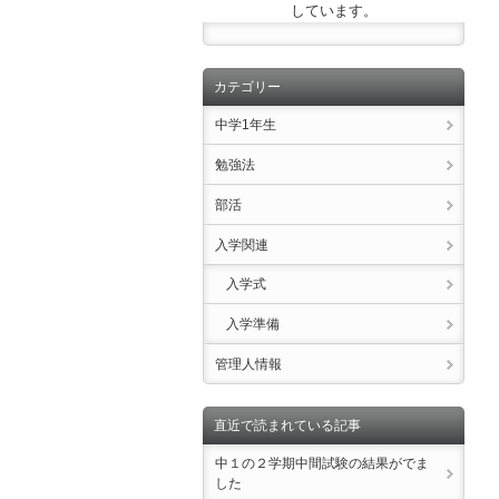
しています。
カテゴリー
中学1年生
勉強法
部活
入学関連
入学式
入学準備
管理人情報
直近で読まれている記事
中１の２学期中間試験の結果がでま
した